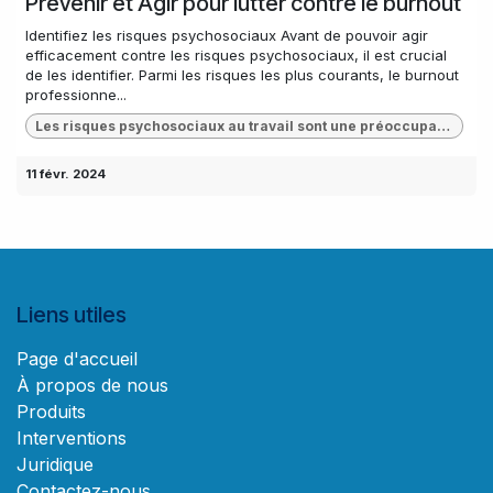
Prévenir et Agir pour lutter contre le burnout
Identifiez les risques psychosociaux Avant de pouvoir agir
efficacement contre les risques psychosociaux, il est crucial
de les identifier. Parmi les risques les plus courants, le burnout
professionne...
Les risques psychosociaux au travail sont une préoccupation majeure pour les entreprises et leurs employés. Parmi ces risques, le burnout et le syndrome d’épuisement professionnel particulièrement préoccupants. Dans cet article, nous explorerons en détail comment identifier, prévenir et agir face à ces risques psychosociaux, tout en mettant en lumière les services que HR Management Consult offre pour soutenir votre entreprise.
11 févr. 2024
Liens utiles
Page d'accueil
À propos de nous
Produits
Interventions
Juridique
Contactez-nous