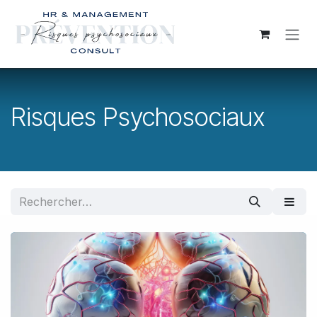
Se rendre au contenu
Risques Psychosociaux